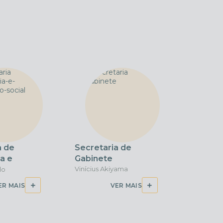
a de
Secretaria de
Secreta
ia e
Gabinete
Finanç
Social
Vinícius Akiyama
Graziele 
do
ER MAIS
VER MAIS