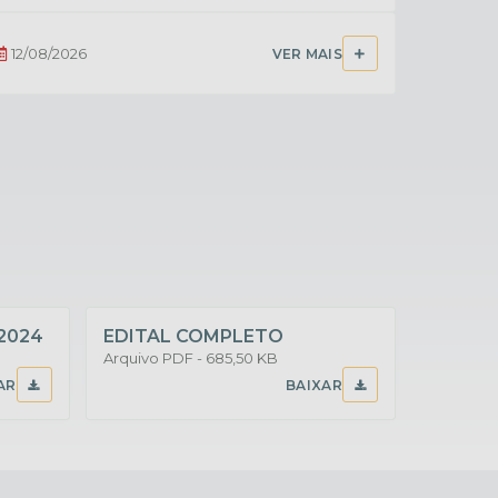
12/08/2026
VER MAIS
/2024
EDITAL COMPLETO
EDITAL
PDF
685,50 KB
PROCESSO SELETIVO Nº
003/2021
AR
BAIXAR