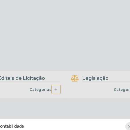
Fala Br
Todas as categorias
A PÚBLICA
E-SIC
Todas as categori
Editais de Licitação
Legislação
Categorias
Categor
ontabilidade