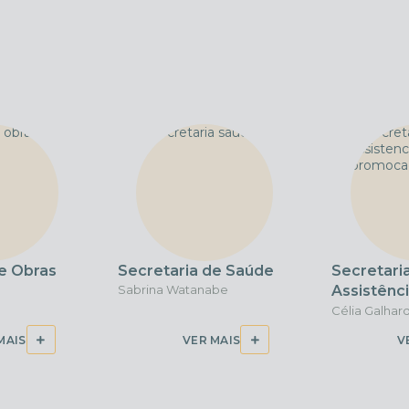
e Obras
Secretaria de Saúde
Secretari
Sabrina Watanabe
Assistênc
Promoção 
Célia Galhar
MAIS
VER MAIS
V