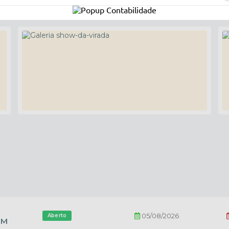
05 de Janeiro de 2026
Show da Virada
Clementina recebeu o novo ano com muita
energia positiva! A nossa Praça Central foi o palco
de uma festa inesquecível, onde a alegria tomou
conta de cada abraço e brinde. Um
1826
visualizações
Ver Mais
agradecimento especial à Banda Lataria e ao DJ
CrisZ por comandarem a festa com tanto talento e
animação! Confira as fotos e reviva esse momento
especial com a gente. Que seja um...
05/08/2026
Aberto
OM