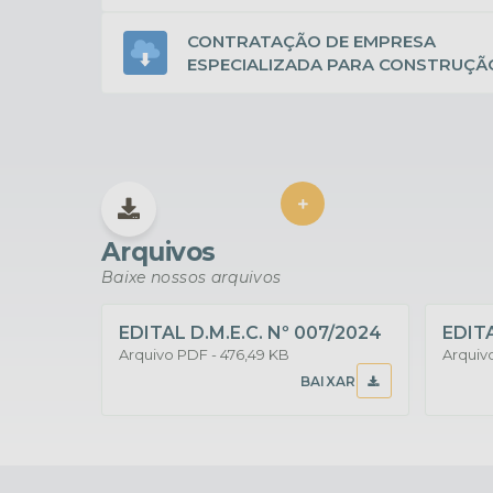
FORNECIMENTO DE MATERIAIS NO
CEMITÉRIO MUNICIPAL, EMENDA IM
CONTRATAÇÃO DE EMPRESA
01/2025 E PARTE DA EMENDA...
ESPECIALIZADA PARA CONSTRUÇÃ
FORNECIMENTO DE MATERIAIS PAR
COBERTURA METÁLICA DA QUADR
POLIESPORTIVA, SITUADA NA RUA...
VER MAIS
Arquivos
Baixe nossos arquivos
EDITAL D.M.E.C. Nº 007/2024
EDITA
PDF
476,49 KB
BAIXAR