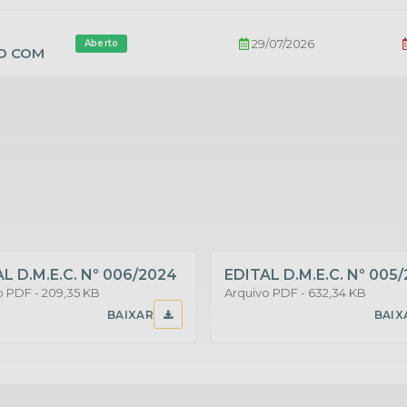
POSITIVA
29/07/2026
Aberto
O COM
A
A
L D.M.E.C. Nº 006/2024
EDITAL D.M.E.C. Nº 005
PDF
209,35 KB
PDF
632,34 KB
BAIXAR
BAIX