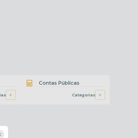
HOLERITE ON-LINE
Todas as categorias
as
Contas Públicas
ias
Categorias
×