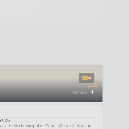
24 
CONVOCA
15
Ver Mais
2026
amento Municipal de Educação de Clementina,